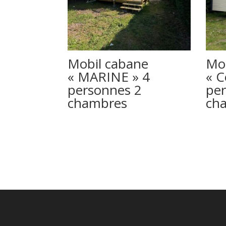
Mobil cabane
Mo
« MARINE » 4
« C
personnes 2
per
chambres
ch