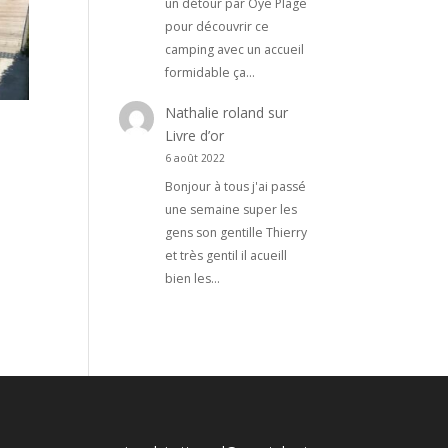
un détour par Oye Plage
pour découvrir ce
camping avec un accueil
formidable ça…
Nathalie roland
sur
Livre d’or
6 août 2022
Bonjour à tous j'ai passé
une semaine super les
gens son gentille Thierry
et très gentil il acueill
bien les…