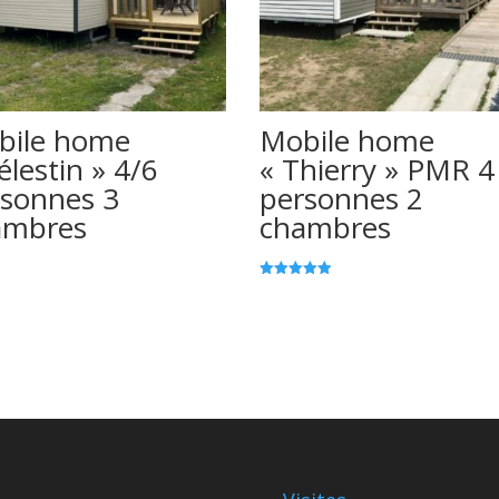
bile home
Mobile home
élestin » 4/6
« Thierry » PMR 4
sonnes 3
personnes 2
ambres
chambres
Note
5.00
sur 5