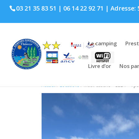
03 21 35 83 51 | 06 14 22 92 71 | Adresse
Le camping
Prest
Livre d’or
Nos par
Accueil
/
Locations
/ Mobil cabane « ELLA » 4 p