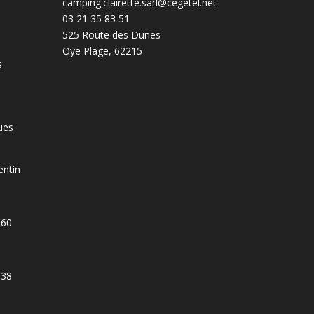
camping.clairette.sarl@cegetel.net
03 21 35 83 51
525 Route des Dunes
Oye Plage
,
62215
s
ues
ntin
560
538