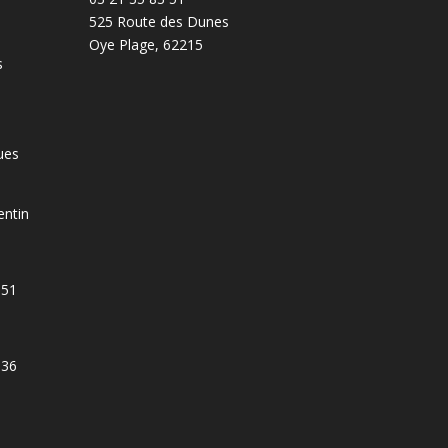
525 Route des Dunes
Oye Plage
,
62215
s
ues
ntin
551
536