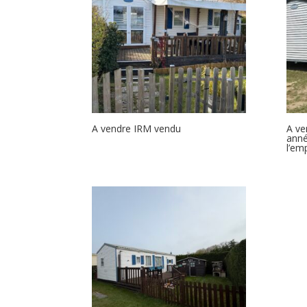
A vendre IRM vendu
A ve
anné
l’em