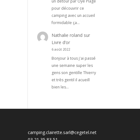
un détour par Oye Plage
pour découvrir ce
camping avec un accueil
formidable ça…
Nathalie roland
sur
Livre d’or
6 août 2022
Bonjour à tous j'ai passé
une semaine super les
gens son gentille Thierry
et très gentil il acueill
bien les…
camping.clairette.sarl@cegetel.net
03 21 35 83 51