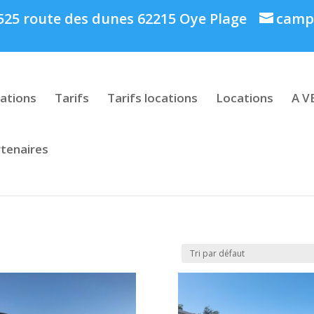
: 525 route des dunes 62215 Oye Plage
campi
ations
Tarifs
Tarifs locations
Locations
A V
tenaires